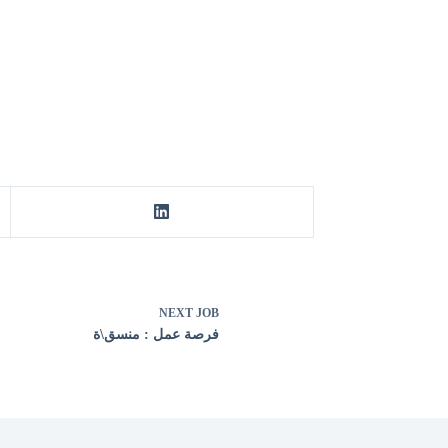
NEXT
JOB
فرصة عمل : منسق\ة