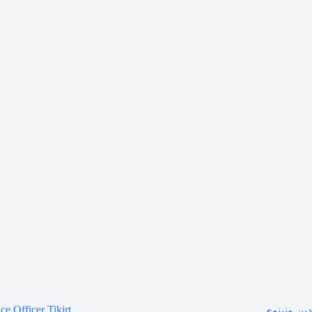
ce Officer Tikirt
ين ونينوى