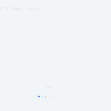
Skip
to
PAO | Public Aid Organization
content
Jobs
Home
Jobs