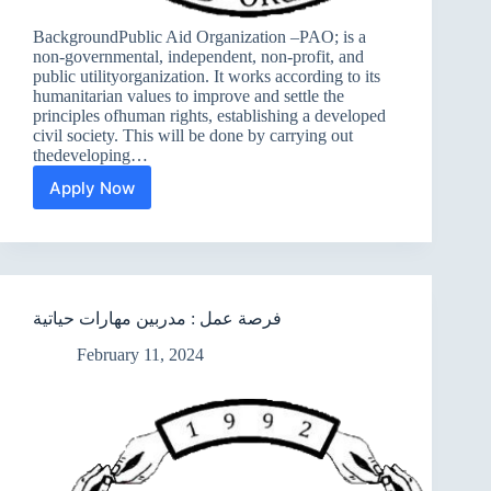
BackgroundPublic Aid Organization –PAO; is a
non-governmental, independent, non-profit, and
public utilityorganization. It works according to its
humanitarian values to improve and settle the
principles ofhuman rights, establishing a developed
civil society. This will be done by carrying out
thedeveloping…
Apply Now
We
are
Hiring
:
Community
Mobilizers
فرصة عمل : مدربين مهارات حياتية
at Basra-
Wasit-
February 11, 2024
Muthana