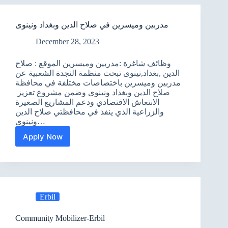
التقارير
مدربين وميسرين في صلاح الدين وبغداد ونينوى
December 28, 2023
وظائف شاغرة :مدربين وميسرين الموقع : صلاح
الدين ,بغداد,نينوى تبحث منظمة النجدة الشعبية عن
مدربين وميسرين باختصاصات مختلفة في محافظة
صلاح الدين وبغداد ونينوى وضمن مشروع تعزيز
الانتعاش الاقتصادي ودعم المشاريع الصغيرة
والزراعية الذي ينفذ في محافظتي صلاح الدين
ونينوى…
Apply Now
مدربين
وميسرين
في
صلاح
الدين
وبغداد
Erbil
ونينوى
Community Mobilizer-Erbil