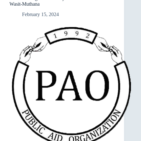
Wasit-Muthana
Wasit-
Muthana
February 15, 2024