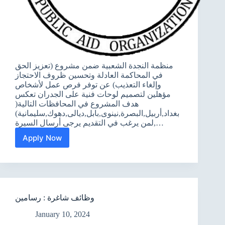
منظمة النجدة الشعبية ضمن مشروع (تعزيز الحق
في المحاكمة العادلة وتحسين ظروف الاحتجاز
وإلغاء التعذيب) عن توفر فرص عمل لأشخاص
مؤهلين لتصميم لوحات فنية على الجدران تعكس
هدف المشروع في المحافظات التالية(
بغداد,أربيل,البصرة,نينوى,بابل,ديالى,دهوك,سليمانية)
,لمن يرغب في التقديم يرجى أرسال السيرة…
Apply Now
فرصة
عمل
:رسامين
مؤهلين
وظائف شاغرة : رسامين
January 10, 2024