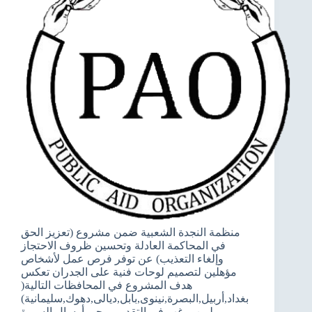
منظمة النجدة الشعبية ضمن مشروع (تعزيز الحق
في المحاكمة العادلة وتحسين ظروف الاحتجاز
وإلغاء التعذيب) عن توفر فرص عمل لأشخاص
مؤهلين لتصميم لوحات فنية على الجدران تعكس
هدف المشروع في المحافظات التالية(
بغداد,أربيل,البصرة,نينوى,بابل,ديالى,دهوك,سليمانية)
,لمن يرغب في التقديم يرجى أرسال السيرة…