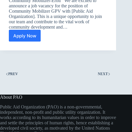
Community Mobilizer-Erbil We are excited to
announce a job vacancy for the position of
Community Mobilizer GPV with [Public Aid
Organization]. This is a unique opportunity to join
our team and contribute to the vital work of
community development and…
Apply Now
Community
Mobilizer-
Erbil
PREV
NEXT
About PAO
Public Aid Organization (PAO) is a non-governmental,
independent, non-profit and public utility organization. It
works according to its humanitarian values in order to improve
and settle the principles of human rights, hence establishing a
developed civil society, as motivated by the United Nations