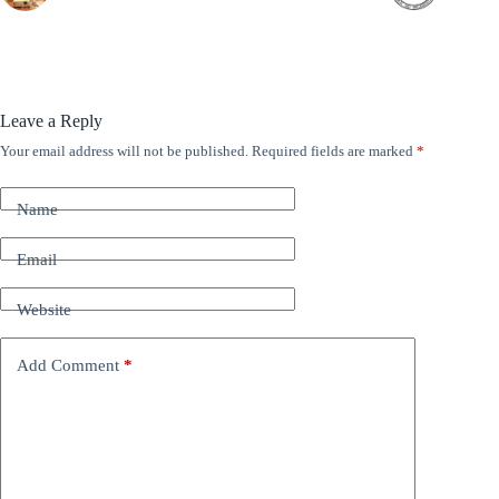
Leave a Reply
Your email address will not be published.
Required fields are marked
*
A
l
t
Name
e
r
n
Email
a
t
Website
i
v
e
Add Comment
*
: