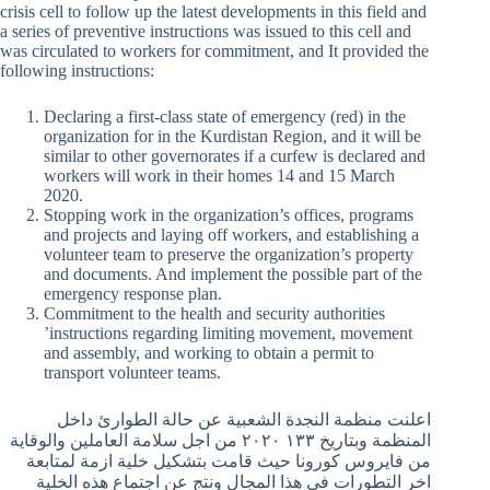
crisis cell to follow up the latest developments in this field and
a series of preventive instructions was issued to this cell and
was circulated to workers for commitment, and It provided the
following instructions:
Declaring a first-class state of emergency (red) in the
organization for in the Kurdistan Region, and it will be
similar to other governorates if a curfew is declared and
workers will work in their homes 14 and 15 March
2020.
Stopping work in the organization’s offices, programs
and projects and laying off workers, and establishing a
volunteer team to preserve the organization’s property
and documents. And implement the possible part of the
emergency response plan.
Commitment to the health and security authorities
’instructions regarding limiting movement, movement
and assembly, and working to obtain a permit to
transport volunteer teams.
اعلنت منظمة النجدة الشعبية عن حالة الطوارئ داخل
المنظمة وبتاريخ ١٣٣ ٢٠٢٠ من اجل سلامة العاملين والوقاية
من فايروس كورونا حيث قامت بتشكيل خلية ازمة لمتابعة
اخر التطورات في هذا المجال ونتج عن اجتماع هذه الخلية