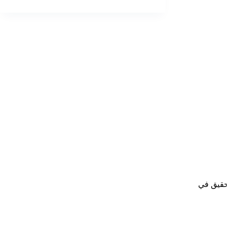
ينبغي أن يدق ناقوس الخطر لدى المشرّعين العراقيين لكي يقرّوا قانونا ضد العنف الأسري. على السلطات العراقية التحقيق في