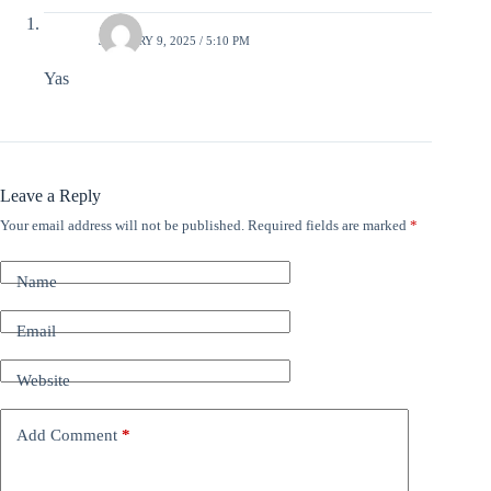
وسام
JANUARY 9, 2025 / 5:10 PM
Yas
Leave a Reply
Your email address will not be published.
Required fields are marked
*
A
l
t
Name
e
r
n
Email
a
t
Website
i
v
e
Add Comment
*
: