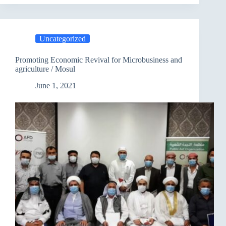
عروض
المشاريع
الصغيرة
ضمن
Uncategorized
مشروع
حلول
Promoting Economic Revival for Microbusiness and
العدالة
agriculture / Mosul
للتكيف
مع
June 1, 2021
مرونة
المناخ
–
محافظة
البصرة