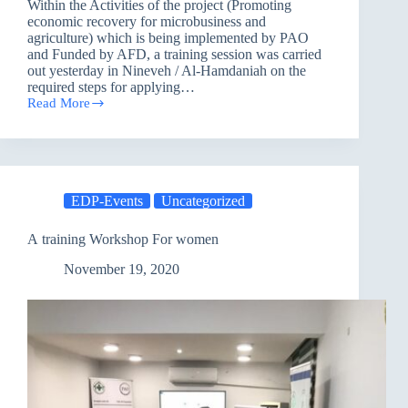
Within the Activities of the project (Promoting
economic recovery for microbusiness and
agriculture) which is being implemented by PAO
and Funded by AFD, a training session was carried
out yesterday in Nineveh / Al-Hamdaniah on the
required steps for applying…
Read More
Promoting
economic
recovery
for
microbusiness
and
EDP-Events
Uncategorized
agriculture/
Nineveh
A training Workshop For women
November 19, 2020