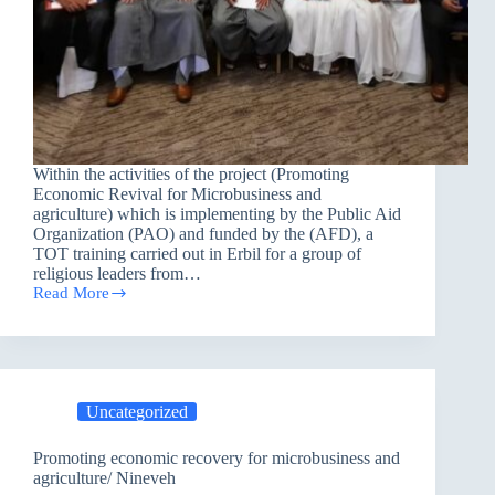
Within the activities of the project (Promoting
Economic Revival for Microbusiness and
agriculture) which is implementing by the Public Aid
Organization (PAO) and funded by the (AFD), a
TOT training carried out in Erbil for a group of
religious leaders from…
Read More
Promoting
Economic
Revival
for
Microbusiness
and
Uncategorized
agriculture
/
Mosul
Promoting economic recovery for microbusiness and
agriculture/ Nineveh