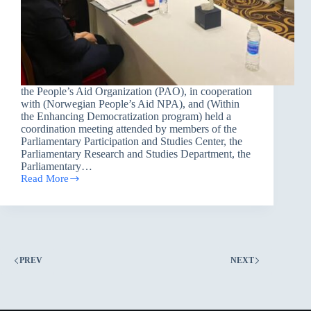
the People’s Aid Organization (PAO), in cooperation
with (Norwegian People’s Aid NPA), and (Within
the Enhancing Democratization program) held a
coordination meeting attended by members of the
Parliamentary Participation and Studies Center, the
Parliamentary Research and Studies Department, the
Parliamentary…
Read More
A
coordination
meeting
with
The
Parliamentary
Participation
PREV
NEXT
and
Studies
Center