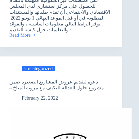
على المنظمات غير الحكومية المهتمة بالتقدم
للحصول على مركز استشاري لدى المجلس
الاقتصادي والاجتماعي أن تقدم طلباتها والمستندات
المطلوبة في أو قبل الموعد النهائي 1 يونيو 2022.
يوفر الرابط التالي معلومات أساسية ، والفوائد
والتعليمات حول كيفية التقديم : …
Read More
دعوة
مفتوحة
للمنظمات
غير
الحكومية
لتقديم
Uncategorized
طلب
للحصول
دعوة لتقديم عروض المشاريع الصغيرة ضمن
على
مشروع حلول العدالة للتكيف مع مرونة المناخ –
مركز
محافظة البصرة
استشاري
February 22, 2022
لدى
الأمم
المتحدة
(الموعد
النهائي:
1
يونيو
2022)